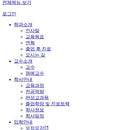
전체메뉴 보기
로그인
학과소개
인사말
교육목표
연혁
졸업 후 진로
오시는 길
교수소개
교수
명예교수
학사안내
교육과정
전공역량
편성교과목
졸업학점 및 진로트랙
학사정보
학사일정
입학안내
모집요강