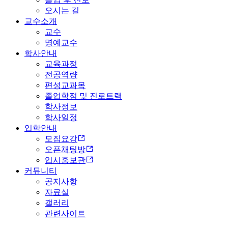
오시는 길
교수소개
교수
명예교수
학사안내
교육과정
전공역량
편성교과목
졸업학점 및 진로트랙
학사정보
학사일정
입학안내
모집요강
오픈채팅방
입시홍보관
커뮤니티
공지사항
자료실
갤러리
관련사이트