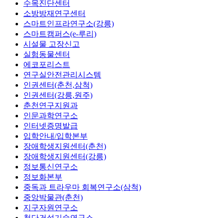
수목진단센터
소방방재연구센터
스마트인프라연구소(강릉)
스마트캠퍼스(e-루리)
시설물 고장신고
실험동물센터
에코포리스트
연구실안전관리시스템
인권센터(춘천,삼척)
인권센터(강릉,원주)
춘천연구지원과
인문과학연구소
인터넷증명발급
입학안내/입학본부
장애학생지원센터(춘천)
장애학생지원센터(강릉)
정보통신연구소
정보화본부
중독과 트라우마 회복연구소(삼척)
중앙박물관(춘천)
지구자원연구소
첨단건설기술연구소