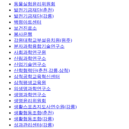
동물실험윤리위원회
발전기금재단(춘천)
발전기금재단(강릉)
백령아트센터
보건진료소
봉사은행
강원대학교부설유치원(원주)
분자과학융합기술연구소
사회과학연구원
산림과학연구소
산업기술연구소
산학협력단(춘천,강릉,삼척)
삼척공학교육혁신센터
삼척평생교육원
의생명과학연구소
생명과학연구소
생명윤리위원회
생활스포츠지도사연수원(강릉)
생활협동조합(춘천)
생활협동조합(강릉)
성과관리센터(강릉)