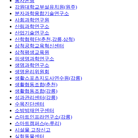
봉사은행
강원대학교부설유치원(원주)
분자과학융합기술연구소
사회과학연구원
산림과학연구소
산업기술연구소
산학협력단(춘천,강릉,삼척)
삼척공학교육혁신센터
삼척평생교육원
의생명과학연구소
생명과학연구소
생명윤리위원회
생활스포츠지도사연수원(강릉)
생활협동조합(춘천)
생활협동조합(강릉)
성과관리센터(강릉)
수목진단센터
소방방재연구센터
스마트인프라연구소(강릉)
스마트캠퍼스(e-루리)
시설물 고장신고
실험동물센터