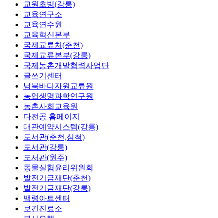
교원초빙(강릉)
교육연구소
교육연수원
교육혁신본부
국제교류처(춘천)
국제교류본부(강릉)
국제농촌개발협력사업단
글쓰기센터
남북바다자원교류원
농업생명과학연구원
농촌사회교육원
다전공 홈페이지
대관예약시스템(강릉)
도서관(춘천,삼척)
도서관(강릉)
도서관(원주)
동물실험윤리위원회
발전기금재단(춘천)
발전기금재단(강릉)
백령아트센터
보건진료소