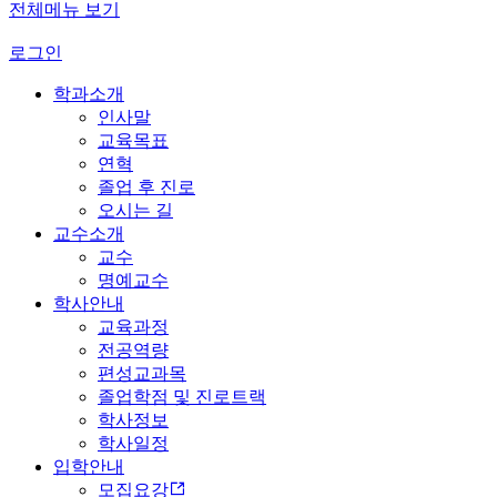
전체메뉴 보기
로그인
학과소개
인사말
교육목표
연혁
졸업 후 진로
오시는 길
교수소개
교수
명예교수
학사안내
교육과정
전공역량
편성교과목
졸업학점 및 진로트랙
학사정보
학사일정
입학안내
모집요강