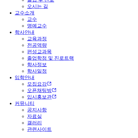
오시는 길
교수소개
교수
명예교수
학사안내
교육과정
전공역량
편성교과목
졸업학점 및 진로트랙
학사정보
학사일정
입학안내
모집요강
오픈채팅방
입시홍보관
커뮤니티
공지사항
자료실
갤러리
관련사이트